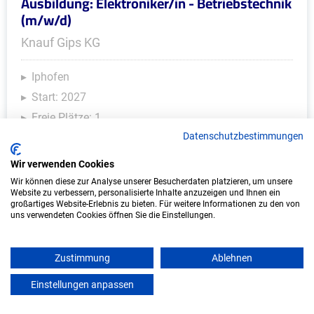
Ausbildung: Elektroniker/in - Betriebstechnik
(m/w/d)
Knauf Gips KG
Iphofen
Start: 2027
Freie Plätze: 1
Datenschutzbestimmungen
Wir verwenden Cookies
Weitere Ausbildungsplätze
Wir können diese zur Analyse unserer Besucherdaten platzieren, um unsere
Website zu verbessern, personalisierte Inhalte anzuzeigen und Ihnen ein
großartiges Website-Erlebnis zu bieten. Für weitere Informationen zu den von
uns verwendeten Cookies öffnen Sie die Einstellungen.
IT/Computer - Ausbildungsplätze
Zustimmung
Ablehnen
Einstellungen anpassen
mein azubister