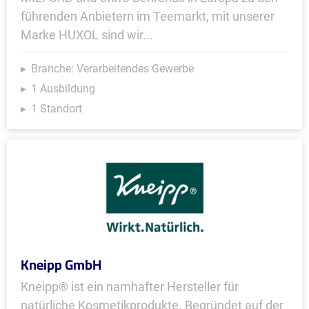
führenden Anbietern im Teemarkt, mit unserer
Marke HUXOL sind wir...
Branche: Verarbeitendes Gewerbe
1 Ausbildung
1 Standort
Kneipp GmbH
Kneipp® ist ein namhafter Hersteller für
natürliche Kosmetikprodukte. Begründet auf der