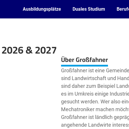
Ausbildungsplätze
Duales Studium
Beruf
g 2026 & 2027
Leaflet
| ©
OpenStreetMap2
contributors
Über Großfahner
Großfahner ist eine Gemeinde
sind Landwirtschaft und Hand
sind daher zum Beispiel Lan
es im Umkreis einige Industri
gesucht werden. Wer also ein
Mechatroniker machen möchte
Großfahner ist ländlich gepräg
angehende Landwirte interess