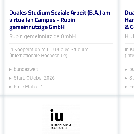
Duales Studium Soziale Arbeit (B.A.) am
Dua
virtuellen Campus - Rubin
Han
gemeinnützige GmbH
& C
Rubin gemeinnützige GmbH
H. 
In Kooperation mit IU Duales Studium
In K
(Internationale Hochschule)
(Int
bundesweit
b
Start: Oktober 2026
St
Freie Plätze: 1
Fr