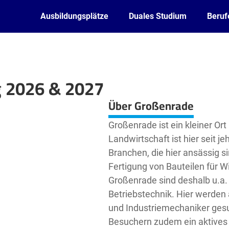
Ausbildungsplätze
Duales Studium
Beruf
g 2026 & 2027
Leaflet
| ©
OpenStreetMap2
contributors
Über Großenrade
Großenrade ist ein kleiner Ort
Landwirtschaft ist hier seit j
Branchen, die hier ansässig s
Fertigung von Bauteilen für W
Großenrade sind deshalb u.a. L
Betriebstechnik. Hier werden
und Industriemechaniker gesu
Besuchern zudem ein aktives 