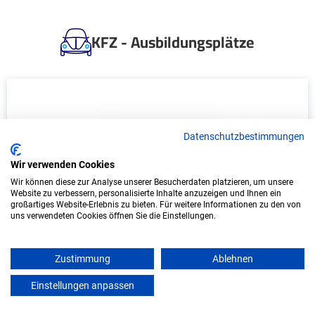
KFZ - Ausbildungsplätze
Datenschutzbestimmungen
Wir verwenden Cookies
Wir können diese zur Analyse unserer Besucherdaten platzieren, um unsere
Website zu verbessern, personalisierte Inhalte anzuzeigen und Ihnen ein
Ausbildung: Mechatroniker/in (m/w/d)
großartiges Website-Erlebnis zu bieten. Für weitere Informationen zu den von
uns verwendeten Cookies öffnen Sie die Einstellungen.
FGB Adolf Steinbach GmbH & Co. KG
Zustimmung
Ablehnen
Salz bei Bad Neustadt an der Saale
Start: 2027
Einstellungen anpassen
mein azubister
Freie Plätze: 1