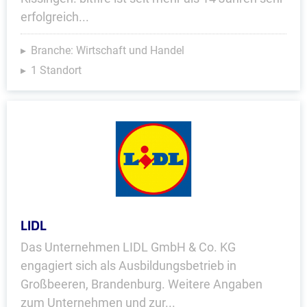
erfolgreich...
Branche: Wirtschaft und Handel
1 Standort
LIDL
Das Unternehmen LIDL GmbH & Co. KG
engagiert sich als Ausbildungsbetrieb in
Großbeeren, Brandenburg. Weitere Angaben
zum Unternehmen und zur...