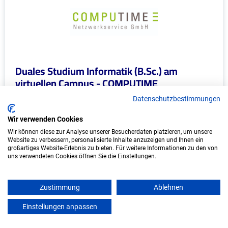
Duales Studium Informatik (B.Sc.) am
virtuellen Campus - COMPUTIME
Netzwerkservice GmbH
Datenschutzbestimmungen
COMPUTIME Netzwerkservice GmbH
Wir verwenden Cookies
Wir können diese zur Analyse unserer Besucherdaten platzieren, um unsere
In Kooperation mit IU Duales Studium
Website zu verbessern, personalisierte Inhalte anzuzeigen und Ihnen ein
(Internationale Hochschule)
großartiges Website-Erlebnis zu bieten. Für weitere Informationen zu den von
uns verwendeten Cookies öffnen Sie die Einstellungen.
bundesweit
Start: Oktober 2026
Zustimmung
Ablehnen
Freie Plätze: 1
Einstellungen anpassen
mein azubister