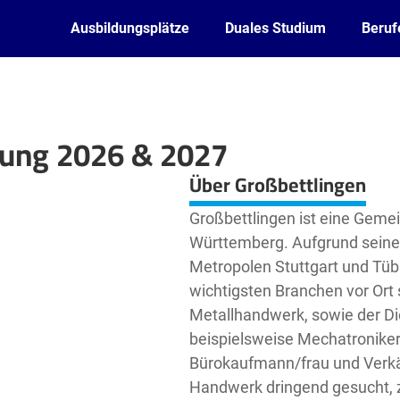
Ausbildungsplätze
Duales Studium
Beruf
dung 2026 & 2027
Leaflet
| ©
OpenStreetMap2
contributors
Über Großbettlingen
Großbettlingen ist eine Gemei
Württemberg. Aufgrund seine
Metropolen Stuttgart und Tübi
wichtigsten Branchen vor Ort
Metallhandwerk, sowie der Die
beispielsweise Mechatroniker/
Bürokaufmann/frau und Verkä
Handwerk dringend gesucht, z.