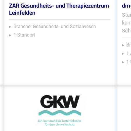
ZAR Gesundheits- und Therapiezentrum
dm-
Leinfelden
Sta
kan
Branche: Gesundheits- und Sozialwesen
Sch
1 Standort
Br
1 
1 