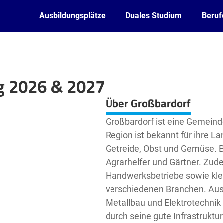
Ausbildungsplätze
Duales Studium
Beruf
g 2026 & 2027
Leaflet
| ©
OpenStreetMap2
contributors
Über Großbardorf
Großbardorf ist eine Gemeind
Region ist bekannt für ihre L
Getreide, Obst und Gemüse. B
Agrarhelfer und Gärtner. Zude
Handwerksbetriebe sowie kle
verschiedenen Branchen. Aus
Metallbau und Elektrotechnik 
durch seine gute Infrastruktur