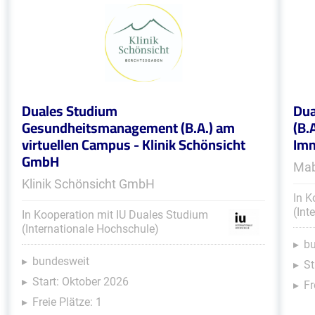
Duales Studium
Dua
Gesundheitsmanagement (B.A.) am
(B.
virtuellen Campus - Klinik Schönsicht
Im
GmbH
Mab
Klinik Schönsicht GmbH
In K
(Int
In Kooperation mit IU Duales Studium
(Internationale Hochschule)
b
bundesweit
St
Start: Oktober 2026
Fr
Freie Plätze: 1