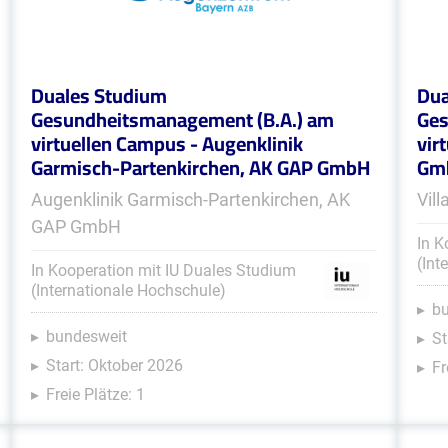
Duales Studium
Dua
Gesundheitsmanagement (B.A.) am
Ges
virtuellen Campus - Augenklinik
vir
Garmisch-Partenkirchen, AK GAP GmbH
Gmb
Augenklinik Garmisch-Partenkirchen, AK
Vil
GAP GmbH
In K
(Int
In Kooperation mit IU Duales Studium
(Internationale Hochschule)
b
bundesweit
St
Start: Oktober 2026
Fr
Freie Plätze: 1