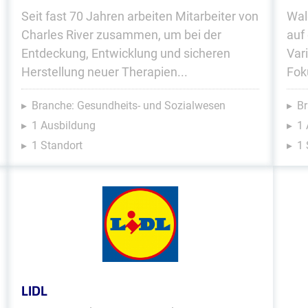
Seit fast 70 Jahren arbeiten Mitarbeiter von
Wal
Charles River zusammen, um bei der
auf
Entdeckung, Entwicklung und sicheren
Var
Herstellung neuer Therapien...
Fok
Branche: Gesundheits- und Sozialwesen
Br
1 Ausbildung
1 
1 Standort
1 
LIDL