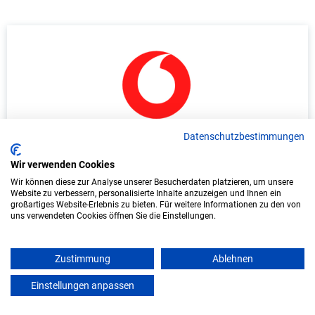
Datenschutzbestimmungen
Duales Studium Informatik (B.Sc.) am
virtuellen Campus - Vodafone GmbH -
Wir verwenden Cookies
Eschborn
Wir können diese zur Analyse unserer Besucherdaten platzieren, um unsere
Website zu verbessern, personalisierte Inhalte anzuzeigen und Ihnen ein
großartiges Website-Erlebnis zu bieten. Für weitere Informationen zu den von
Vodafone GmbH
uns verwendeten Cookies öffnen Sie die Einstellungen.
In Kooperation mit IU Duales Studium
(Internationale Hochschule)
Zustimmung
Ablehnen
Einstellungen anpassen
bundesweit
mein azubister
Start: Oktober 2026