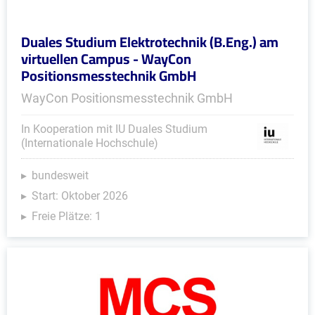
Duales Studium Elektrotechnik (B.Eng.) am
virtuellen Campus - WayCon
Positionsmesstechnik GmbH
WayCon Positionsmesstechnik GmbH
In Kooperation mit IU Duales Studium
(Internationale Hochschule)
bundesweit
Start: Oktober 2026
Freie Plätze: 1