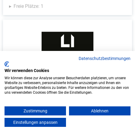
Freie Plätze: 1
Datenschutzbestimmungen
Wir verwenden Cookies
Duales Studium Informatik (B.Sc.) am
Wir können diese zur Analyse unserer Besucherdaten platzieren, um unsere
virtuellen Campus - Lange Immo GmbH
Website zu verbessern, personalisierte Inhalte anzuzeigen und Ihnen ein
großartiges Website-Erlebnis zu bieten. Für weitere Informationen zu den von
LANGE IMMO GmbH
uns verwendeten Cookies öffnen Sie die Einstellungen.
In Kooperation mit IU Duales Studium
(Internationale Hochschule)
Zustimmung
Ablehnen
Einstellungen anpassen
mein azubister
bundesweit
Start: Oktober 2026