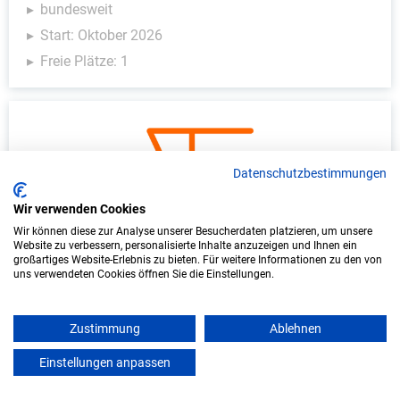
bundesweit
Start: Oktober 2026
Freie Plätze: 1
Datenschutzbestimmungen
Wir verwenden Cookies
Wir können diese zur Analyse unserer Besucherdaten platzieren, um unsere
Website zu verbessern, personalisierte Inhalte anzuzeigen und Ihnen ein
Duales Studium Informatik (B.Sc.) am
großartiges Website-Erlebnis zu bieten. Für weitere Informationen zu den von
uns verwendeten Cookies öffnen Sie die Einstellungen.
virtuellen Campus - IFIS-FR GmbH
IFIS-FR GmbH
Zustimmung
Ablehnen
In Kooperation mit IU Duales Studium
Einstellungen anpassen
mein azubister
(Internationale Hochschule)