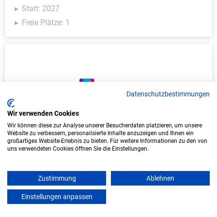
Start: 2027
Freie Plätze: 1
Datenschutzbestimmungen
Wir verwenden Cookies
Wir können diese zur Analyse unserer Besucherdaten platzieren, um unsere
Ausbildung: Kraftfahrzeugmechatroniker/in -
Website zu verbessern, personalisierte Inhalte anzuzeigen und Ihnen ein
System- und Hochvolttechnik
großartiges Website-Erlebnis zu bieten. Für weitere Informationen zu den von
uns verwendeten Cookies öffnen Sie die Einstellungen.
Verkehrsbetriebe Hamburg-Holstein GmbH
Zustimmung
Ablehnen
Quickborn, Kreis Pinneberg
Start: 2027
Einstellungen anpassen
mein azubister
Freie Plätze: 1