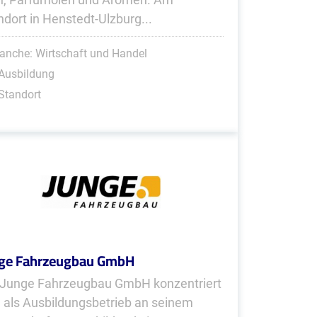
ndort in Henstedt-Ulzburg...
anche: Wirtschaft und Handel
Ausbildung
Standort
ge Fahrzeugbau GmbH
 Junge Fahrzeugbau GmbH konzentriert
h als Ausbildungsbetrieb an seinem