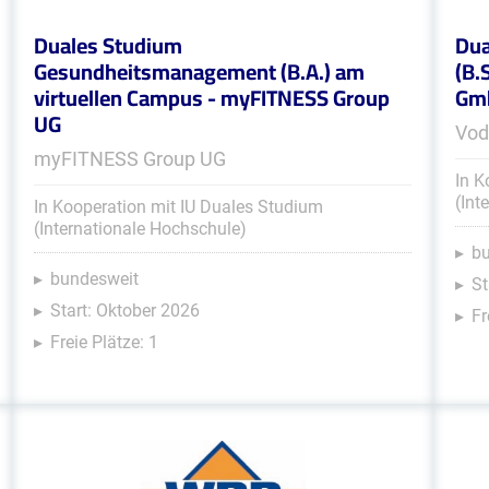
Duales Studium
Dua
Gesundheitsmanagement (B.A.) am
(B.
virtuellen Campus - myFITNESS Group
Gmb
UG
Vod
myFITNESS Group UG
In K
(Int
In Kooperation mit IU Duales Studium
(Internationale Hochschule)
b
bundesweit
St
Start: Oktober 2026
Fr
Freie Plätze: 1