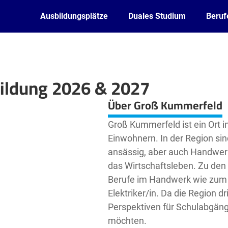
Ausbildungsplätze
Duales Studium
Beruf
ildung 2026 & 2027
Leaflet
| ©
OpenStreetMap2
contributors
Über Groß Kummerfeld
Groß Kummerfeld ist ein Ort i
Einwohnern. In der Region sin
ansässig, aber auch Handwer
das Wirtschaftsleben. Zu den
Berufe im Handwerk wie zum Be
Elektriker/in. Da die Region d
Perspektiven für Schulabgäng
möchten.