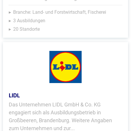
Branche: Land- und Forstwirtschaft, Fischerei
3 Ausbildungen
20 Standorte
LIDL
Das Unternehmen LIDL GmbH & Co. KG
engagiert sich als Ausbildungsbetrieb in
Großbeeren, Brandenburg. Weitere Angaben
zum Unternehmen und zur...