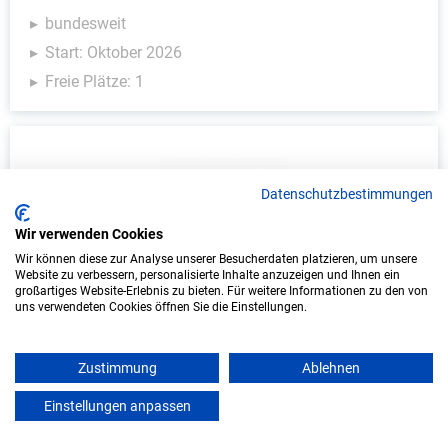
bundesweit
Start: Oktober 2026
Freie Plätze: 1
Datenschutzbestimmungen
Wir verwenden Cookies
Wir können diese zur Analyse unserer Besucherdaten platzieren, um unsere
Website zu verbessern, personalisierte Inhalte anzuzeigen und Ihnen ein
großartiges Website-Erlebnis zu bieten. Für weitere Informationen zu den von
Duales Studium Soziale Arbeit (B.A.) am
uns verwendeten Cookies öffnen Sie die Einstellungen.
virtuellen Campus - Heilpädagogisches
Kinderheim St. Maria Kalzhofen
Zustimmung
Ablehnen
Heilpädagogisches Kinderheim St. Maria
Einstellungen anpassen
mein azubister
Kalzhofen