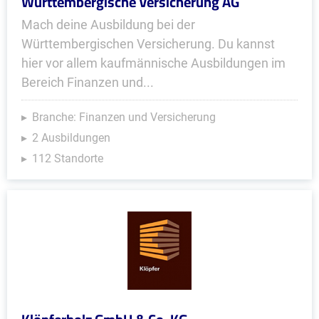
Württembergische Versicherung AG
Mach deine Ausbildung bei der
Württembergischen Versicherung. Du kannst
hier vor allem kaufmännische Ausbildungen im
Bereich Finanzen und...
Branche: Finanzen und Versicherung
2 Ausbildungen
112 Standorte