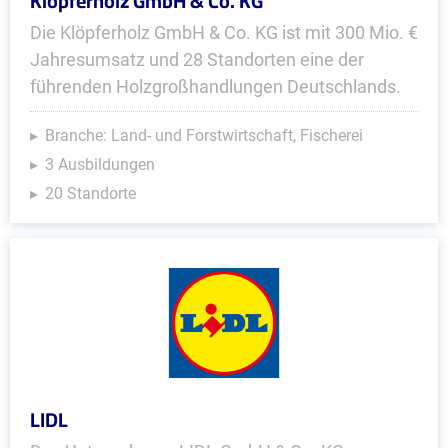
Klöpferholz GmbH & Co. KG
Die Klöpferholz GmbH & Co. KG ist mit 300 Mio. €
Jahresumsatz und 28 Standorten eine der
führenden Holzgroßhandlungen Deutschlands.
Branche: Land- und Forstwirtschaft, Fischerei
3 Ausbildungen
20 Standorte
LIDL