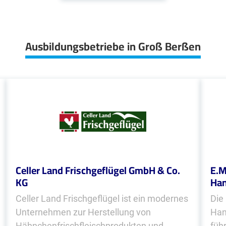
Ausbildungsbetriebe in Groß Berßen
Celler Land Frischgeflügel GmbH & Co.
E.M
KG
Han
Celler Land Frischgeflügel ist ein modernes
Die
Unternehmen zur Herstellung von
Han
Hähnchenfrischfleischprodukten und
füh