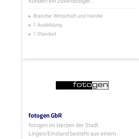
Kunden ein zuverlässiger...
Branche: Wirtschaft und Handel
1 Ausbildung
1 Standort
fotogen GbR
fotogen im Herzen der Stadt
Lingen/Emsland besteht aus einem