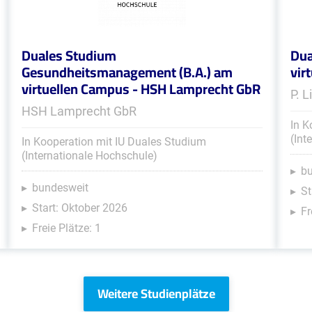
Duales Studium
Dua
Gesundheitsmanagement (B.A.) am
vir
virtuellen Campus - HSH Lamprecht GbR
P. 
HSH Lamprecht GbR
In K
(Int
In Kooperation mit IU Duales Studium
(Internationale Hochschule)
b
bundesweit
St
Start: Oktober 2026
Fr
Freie Plätze: 1
Weitere Studienplätze