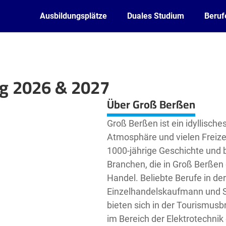
Ausbildungsplätze
Duales Studium
Beruf
ng 2026 & 2027
Leaflet
| ©
OpenStreetMap2
contributors
Über Groß Berßen
Groß Berßen ist ein idyllische
Atmosphäre und vielen Freizei
1000-jährige Geschichte und 
Branchen, die in Groß Berßen 
Handel. Beliebte Berufe in der
Einzelhandelskaufmann und S
bieten sich in der Tourismus
im Bereich der Elektrotechnik