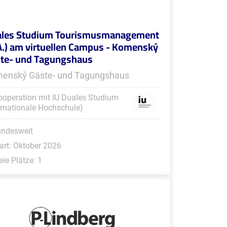
les Studium Tourismusmanagement
A.) am virtuellen Campus - Komenský
te- und Tagungshaus
enský Gäste- und Tagungshaus
ooperation mit IU Duales Studium
ernationale Hochschule)
undesweit
art: Oktober 2026
eie Plätze: 1