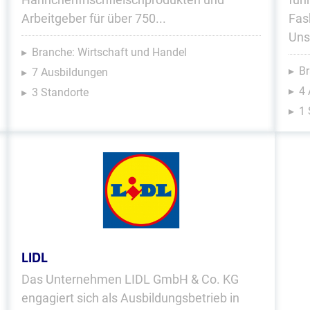
Arbeitgeber für über 750...
Fas
Unse
Branche: Wirtschaft und Handel
Br
7 Ausbildungen
4
3 Standorte
1 
LIDL
Das Unternehmen LIDL GmbH & Co. KG
engagiert sich als Ausbildungsbetrieb in