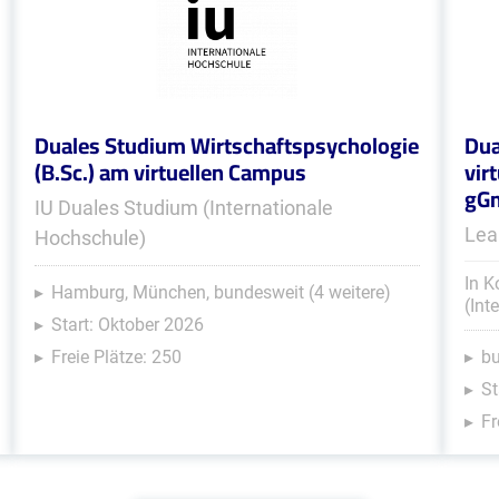
Duales Studium Wirtschaftspsychologie
Dua
(B.Sc.) am virtuellen Campus
vir
gG
IU Duales Studium (Internationale
Lea
Hochschule)
In K
Hamburg, München, bundesweit (4 weitere)
(Int
Start: Oktober 2026
Freie Plätze: 250
b
St
Fr