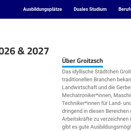
Ausbildungsplätze
Duales Studium
Beruf
2026 & 2027
Leaflet
| ©
OpenStreetMap2
contributors
Über Groitzsch
Das idyllische Städtchen Groit
traditionellen Branchen bekan
Landwirtschaft und die Gerber
Mechatroniker*innen, Maschi
Techniker*innen für Land- u
dringend in diesen Bereichen 
Arbeitskräfte zu verzeichnen
gibt es gute Ausbildungsmögli