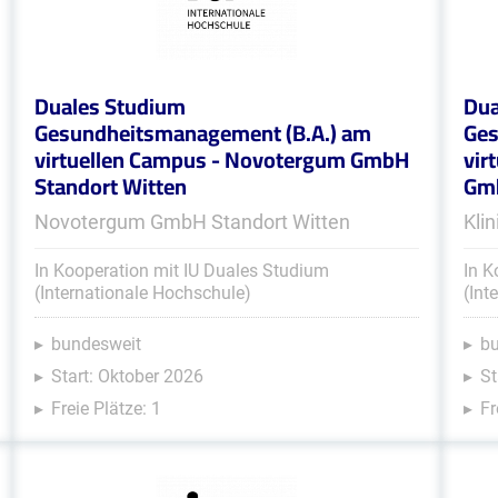
Duales Studium
Dua
Gesundheitsmanagement (B.A.) am
Ges
virtuellen Campus - Novotergum GmbH
vir
Standort Witten
Gm
Novotergum GmbH Standort Witten
Kli
In Kooperation mit IU Duales Studium
In K
(Internationale Hochschule)
(Int
bundesweit
b
Start: Oktober 2026
St
Freie Plätze: 1
Fr