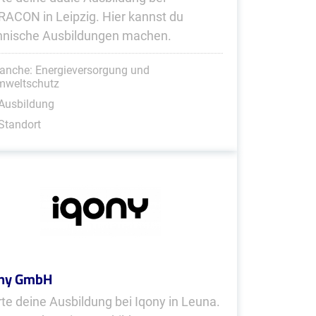
RACON in Leipzig. Hier kannst du
hnische Ausbildungen machen.
anche: Energieversorgung und
mweltschutz
Ausbildung
Standort
ony GmbH
rte deine Ausbildung bei Iqony in Leuna.