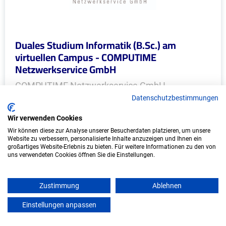
Duales Studium Informatik (B.Sc.) am
virtuellen Campus - COMPUTIME
Netzwerkservice GmbH
COMPUTIME Netzwerkservice GmbH
Datenschutzbestimmungen
In Kooperation mit IU Duales Studium
(Internationale Hochschule)
Wir verwenden Cookies
Wir können diese zur Analyse unserer Besucherdaten platzieren, um unsere
Website zu verbessern, personalisierte Inhalte anzuzeigen und Ihnen ein
bundesweit
großartiges Website-Erlebnis zu bieten. Für weitere Informationen zu den von
Start: Oktober 2026
uns verwendeten Cookies öffnen Sie die Einstellungen.
Freie Plätze: 1
Zustimmung
Ablehnen
Einstellungen anpassen
mein azubister
Weitere Ausbildungsplätze