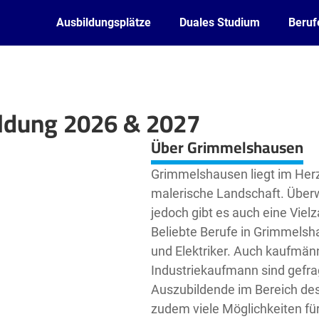
Ausbildungsplätze
Duales Studium
Beruf
ldung 2026 & 2027
Leaflet
| ©
OpenStreetMap2
contributors
Über Grimmelshausen
Grimmelshausen liegt im Herz
malerische Landschaft. Überw
jedoch gibt es auch eine Viel
Beliebte Berufe in Grimmelsh
und Elektriker. Auch kaufmä
Industriekaufmann sind gefr
Auszubildende im Bereich des
zudem viele Möglichkeiten fü