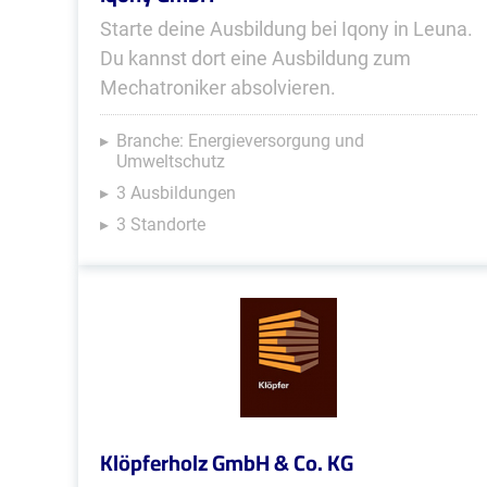
Starte deine Ausbildung bei Iqony in Leuna.
Du kannst dort eine Ausbildung zum
Mechatroniker absolvieren.
Branche: Energieversorgung und
Umweltschutz
3 Ausbildungen
3 Standorte
Klöpferholz GmbH & Co. KG