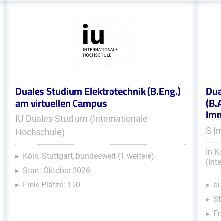
Duales Studium Elektrotechnik (B.Eng.)
Dua
am virtuellen Campus
(B.
Im
IU Duales Studium (Internationale
S I
Hochschule)
In K
Köln, Stuttgart, bundesweit (1 weitere)
(Int
Start: Oktober 2026
Freie Plätze: 150
b
St
Fr