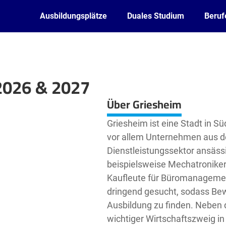
Ausbildungsplätze
Duales Studium
Beruf
2026 & 2027
Leaflet
| ©
OpenStreetMap2
contributors
Über Griesheim
Griesheim ist eine Stadt in S
vor allem Unternehmen aus de
Dienstleistungssektor ansässi
beispielsweise Mechatroniker
Kaufleute für Büromanagemen
dringend gesucht, sodass Be
Ausbildung zu finden. Neben d
wichtiger Wirtschaftszweig in 