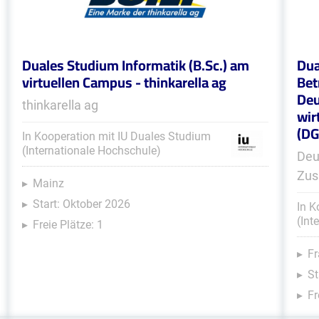
Duales Studium Informatik (B.Sc.) am
Dua
virtuellen Campus - thinkarella ag
Bet
Deu
thinkarella ag
wir
(D
In Kooperation mit IU Duales Studium
(Internationale Hochschule)
Deu
Zus
Mainz
Start: Oktober 2026
In K
(Int
Freie Plätze: 1
Fr
St
Fr