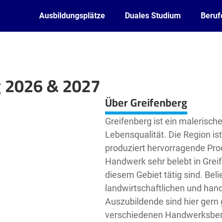
Ausbildungsplätze
Duales Studium
Beruf
g 2026 & 2027
Leaflet
| ©
OpenStreetMap2
contributors
Über Greifenberg
Greifenberg ist ein malerische
Lebensqualität. Die Region is
produziert hervorragende Pro
Handwerk sehr belebt in Greife
diesem Gebiet tätig sind. Beli
landwirtschaftlichen und han
Auszubildende sind hier gern
verschiedenen Handwerksberu