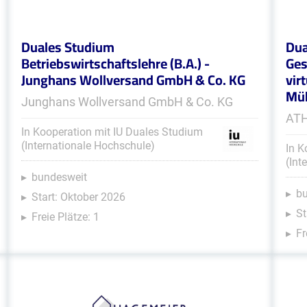
Duales Studium
Dua
Betriebswirtschaftslehre (B.A.) -
Ges
Junghans Wollversand GmbH & Co. KG
vir
Müh
Junghans Wollversand GmbH & Co. KG
ATH
In Kooperation mit IU Duales Studium
(Internationale Hochschule)
In K
(Int
bundesweit
b
Start: Oktober 2026
St
Freie Plätze: 1
Fr