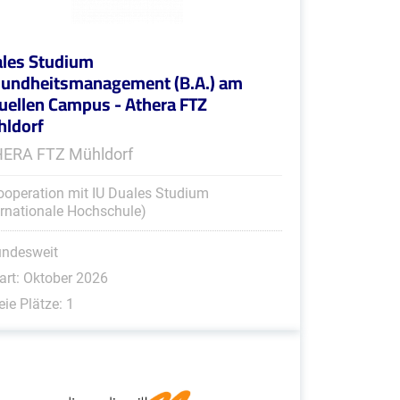
les Studium
undheitsmanagement (B.A.) am
tuellen Campus - Athera FTZ
ldorf
ERA FTZ Mühldorf
ooperation mit IU Duales Studium
ernationale Hochschule)
undesweit
art: Oktober 2026
eie Plätze: 1