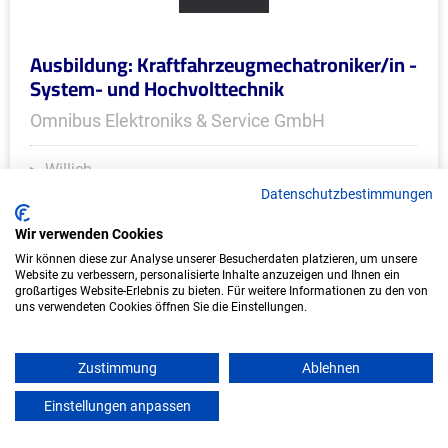
Ausbildung: Kraftfahrzeugmechatroniker/in -
System- und Hochvolttechnik
Omnibus Elektroniks & Service GmbH
Willich
Datenschutzbestimmungen
Start: 2027
Freie Plätze: 1
Wir verwenden Cookies
Wir können diese zur Analyse unserer Besucherdaten platzieren, um unsere
Website zu verbessern, personalisierte Inhalte anzuzeigen und Ihnen ein
großartiges Website-Erlebnis zu bieten. Für weitere Informationen zu den von
uns verwendeten Cookies öffnen Sie die Einstellungen.
Weitere Ausbildungsplätze
Zustimmung
Ablehnen
Einstellungen anpassen
mein azubister
IT/Computer - Ausbildungsplätze