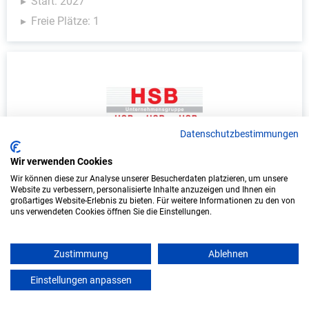
Start: 2027
Freie Plätze: 1
Datenschutzbestimmungen
Wir verwenden Cookies
Ausbildung: Anlagenmechaniker/in -
Wir können diese zur Analyse unserer Besucherdaten platzieren, um unsere
Sanitär-, Heizungs- und Klimatechnik
Website zu verbessern, personalisierte Inhalte anzuzeigen und Ihnen ein
großartiges Website-Erlebnis zu bieten. Für weitere Informationen zu den von
(m/w/d)
uns verwendeten Cookies öffnen Sie die Einstellungen.
HSB Heizung-Sanitär-Bau GmbH
Zustimmung
Ablehnen
Leipzig
Einstellungen anpassen
mein azubister
Start: 2026
Freie Plätze: 1