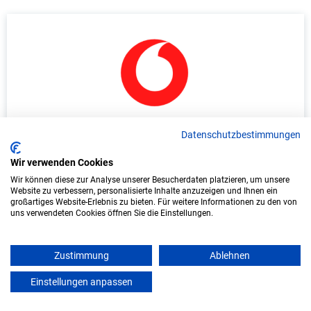
Duales Studium Wirtschaftsinformatik
Datenschutzbestimmungen
(B.Sc.) am virtuellen Campus - Vodafone
Wir verwenden Cookies
GmbH - Eschborn
Wir können diese zur Analyse unserer Besucherdaten platzieren, um unsere
Website zu verbessern, personalisierte Inhalte anzuzeigen und Ihnen ein
Vodafone GmbH
großartiges Website-Erlebnis zu bieten. Für weitere Informationen zu den von
uns verwendeten Cookies öffnen Sie die Einstellungen.
In Kooperation mit IU Duales Studium
(Internationale Hochschule)
Zustimmung
Ablehnen
bundesweit
Einstellungen anpassen
mein azubister
Start: Oktober 2026