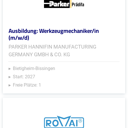
Ausbildung: Werkzeugmechaniker/in
(m/w/d)
PARKER HANNIFIN MANUFACTURING
GERMANY GMBH & CO. KG
Bietigheim-Bissingen
Start: 2027
Freie Plätze: 1