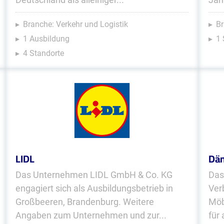
Branche: Verkehr und Logistik
Br
1 Ausbildung
1 
4 Standorte
LIDL
Dän
Das Unternehmen LIDL GmbH & Co. KG
Das
engagiert sich als Ausbildungsbetrieb in
Ver
Großbeeren, Brandenburg. Weitere
Möb
Angaben zum Unternehmen und zur...
für