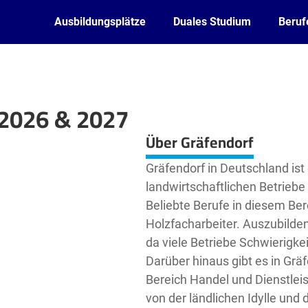
Ausbildungsplätze
Duales Studium
Beruf
 2026 & 2027
Leaflet
| ©
OpenStreetMap2
contributors
Über Gräfendorf
Gräfendorf in Deutschland ist e
landwirtschaftlichen Betriebe
Beliebte Berufe in diesem Ber
Holzfacharbeiter. Auszubilde
da viele Betriebe Schwierigke
Darüber hinaus gibt es in Grä
Bereich Handel und Dienstlei
von der ländlichen Idylle und 