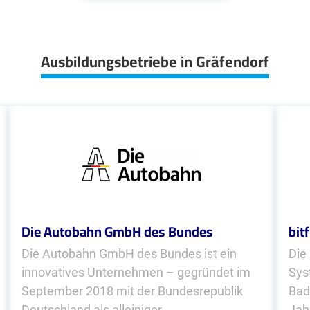
Ausbildungsbetriebe in Gräfendorf
Die Autobahn GmbH des Bundes
bit
Die Autobahn GmbH des Bundes ist ein
Die
innovatives Unternehmen – gegründet im
Sys
September 2018 mit der Bundesrepublik
Bad 
Deutschland als alleiniger...
Jahr