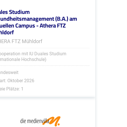
les Studium
undheitsmanagement (B.A.) am
tuellen Campus - Athera FTZ
ldorf
ERA FTZ Mühldorf
ooperation mit IU Duales Studium
ernationale Hochschule)
undesweit
art: Oktober 2026
eie Plätze: 1