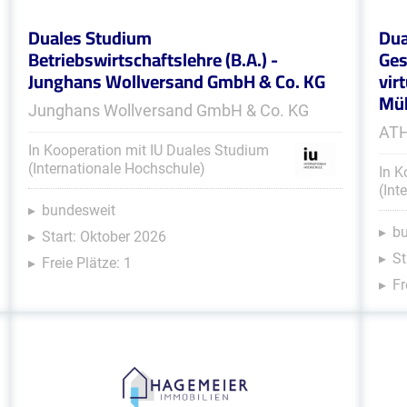
Duales Studium
Dua
Betriebswirtschaftslehre (B.A.) -
Ges
Junghans Wollversand GmbH & Co. KG
vir
Müh
Junghans Wollversand GmbH & Co. KG
ATH
In Kooperation mit IU Duales Studium
(Internationale Hochschule)
In K
(Int
bundesweit
b
Start: Oktober 2026
St
Freie Plätze: 1
Fr