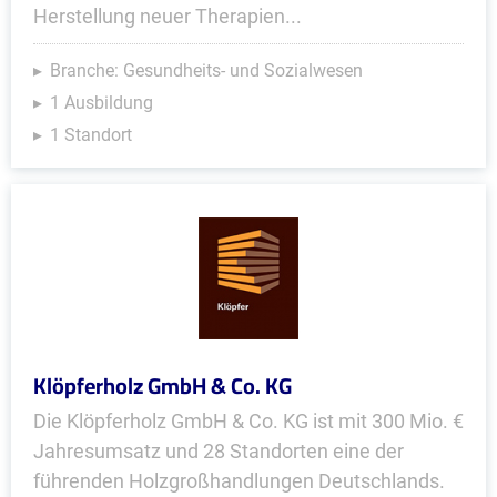
Herstellung neuer Therapien...
Branche: Gesundheits- und Sozialwesen
1 Ausbildung
1 Standort
Klöpferholz GmbH & Co. KG
Die Klöpferholz GmbH & Co. KG ist mit 300 Mio. €
Jahresumsatz und 28 Standorten eine der
führenden Holzgroßhandlungen Deutschlands.