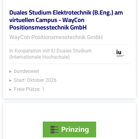
Duales Studium Elektrotechnik (B.Eng.) am
virtuellen Campus - WayCon
Positionsmesstechnik GmbH
WayCon Positionsmesstechnik GmbH
In Kooperation mit IU Duales Studium
(Internationale Hochschule)
bundesweit
Start: Oktober 2026
Freie Plätze: 1