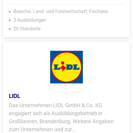
Branche: Land- und Forstwirtschaft, Fischerei
3 Ausbildungen
20 Standorte
LIDL
Das Unternehmen LIDL GmbH & Co. KG
engagiert sich als Ausbildungsbetrieb in
Großbeeren, Brandenburg. Weitere Angaben
zum Unternehmen und zur...