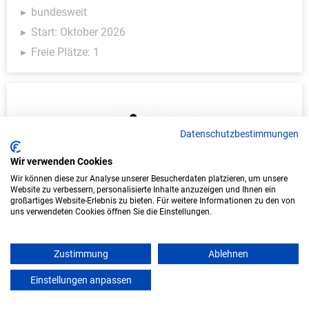
bundesweit
Start: Oktober 2026
Freie Plätze: 1
Datenschutzbestimmungen
Wir verwenden Cookies
Wir können diese zur Analyse unserer Besucherdaten platzieren, um unsere
Website zu verbessern, personalisierte Inhalte anzuzeigen und Ihnen ein
Duales Studium Soziale Arbeit (B.A.) am
großartiges Website-Erlebnis zu bieten. Für weitere Informationen zu den von
uns verwendeten Cookies öffnen Sie die Einstellungen.
virtuellen Campus - Learning Campus gGmbH
Learning Campus gGmbH
Zustimmung
Ablehnen
In Kooperation mit IU Duales Studium (Internationale
Einstellungen anpassen
mein azubister
Hochschule)