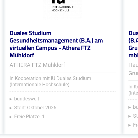
Duales Studium
Dua
Gesundheitsmanagement (B.A.) am
(B.
virtuellen Campus - Athera FTZ
Gru
Mühldorf
mb
ATHERA FTZ Mühldorf
Hau
Gru
In Kooperation mit IU Duales Studium
(Internationale Hochschule)
In K
(Int
bundesweit
b
Start: Oktober 2026
St
Freie Plätze: 1
Fr