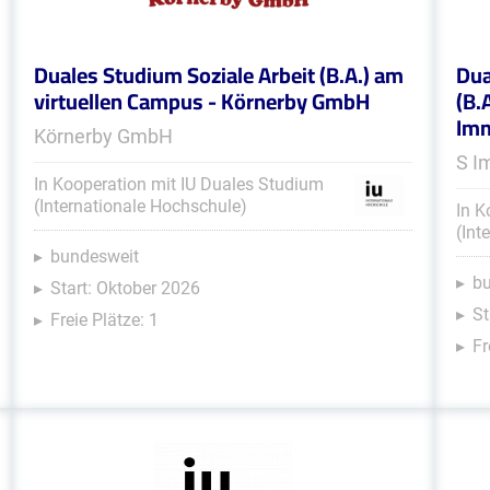
Duales Studium Soziale Arbeit (B.A.) am
Dua
virtuellen Campus - Körnerby GmbH
(B.
Im
Körnerby GmbH
S I
In Kooperation mit IU Duales Studium
(Internationale Hochschule)
In K
(Int
bundesweit
b
Start: Oktober 2026
St
Freie Plätze: 1
Fr