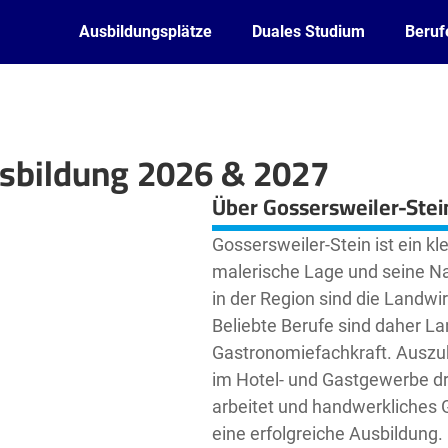
Ausbildungsplätze
Duales Studium
Beruf
usbildung 2026 & 2027
Leaflet
| ©
OpenStreetMap2
contributors
Über Gossersweiler-Stei
Gossersweiler-Stein ist ein kle
malerische Lage und seine Na
in der Region sind die Landw
Beliebte Berufe sind daher La
Gastronomiefachkraft. Auszu
im Hotel- und Gastgewerbe dr
arbeitet und handwerkliches G
eine erfolgreiche Ausbildung.