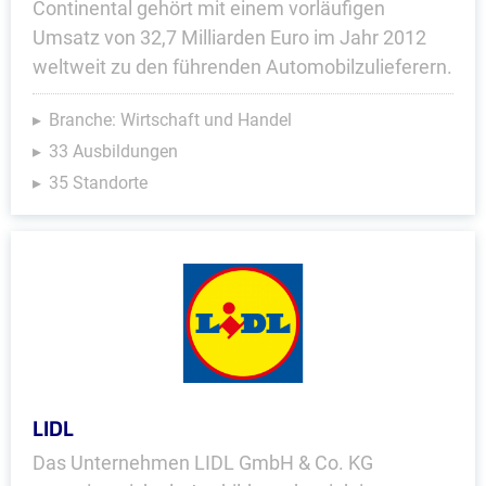
Continental gehört mit einem vorläufigen
Umsatz von 32,7 Milliarden Euro im Jahr 2012
weltweit zu den führenden Automobilzulieferern.
Branche: Wirtschaft und Handel
33 Ausbildungen
35 Standorte
LIDL
Das Unternehmen LIDL GmbH & Co. KG