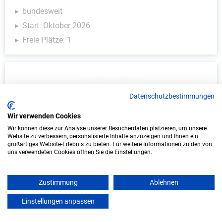
bundesweit
Start: Oktober 2026
Freie Plätze: 1
Datenschutzbestimmungen
Wir verwenden Cookies
Wir können diese zur Analyse unserer Besucherdaten platzieren, um unsere
Website zu verbessern, personalisierte Inhalte anzuzeigen und Ihnen ein
großartiges Website-Erlebnis zu bieten. Für weitere Informationen zu den von
Duales Studium Soziale Arbeit (B.A.) am
uns verwendeten Cookies öffnen Sie die Einstellungen.
virtuellen Campus - Sonnenhalde gGmbH
Sonnenhalde gGmbH
Zustimmung
Ablehnen
In Kooperation mit IU Duales Studium (Internationale
Einstellungen anpassen
mein azubister
Hochschule)