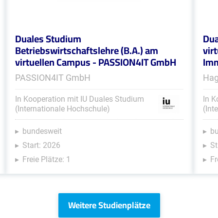
Duales Studium
Dua
Betriebswirtschaftslehre (B.A.) am
vir
virtuellen Campus - PASSION4IT GmbH
Imm
PASSION4IT GmbH
Hag
In Kooperation mit IU Duales Studium
In K
(Internationale Hochschule)
(Int
bundesweit
b
Start: 2026
St
Freie Plätze: 1
Fr
Weitere Studienplätze