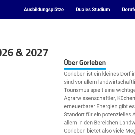
Ausbildungsplätze
Duales Studium
Beruf
026 & 2027
Leaflet
| ©
OpenStreetMap2
contributors
Über Gorleben
Gorleben ist ein kleines Dorf
sind vor allem landwirtschaftl
Tourismus spielt eine wichtige
Agrarwissenschaftler, Küchen
erneuerbarer Energien gibt es 
Standort für ein potenzielle
allem in den Bereichen Landw
Gorleben bietet also viele Mög