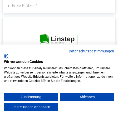
Freie Plätze: 1
Datenschutzbestimmungen
Wir verwenden Cookies
Duales Studium Informatik (B.Sc.) am
Wir können diese zur Analyse unserer Besucherdaten platzieren, um unsere
virtuellen Campus - LINSTEP Software GmbH
Website zu verbessern, personalisierte Inhalte anzuzeigen und Ihnen ein
großartiges Website-Erlebnis zu bieten. Für weitere Informationen zu den von
LINSTEP Software GmbH
uns verwendeten Cookies öffnen Sie die Einstellungen.
In Kooperation mit IU Duales Studium
(Internationale Hochschule)
Zustimmung
Ablehnen
Einstellungen anpassen
mein azubister
bundesweit
Start: Oktober 2026