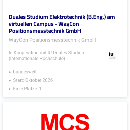
Duales Studium Elektrotechnik (B.Eng.) am
virtuellen Campus - WayCon
Positionsmesstechnik GmbH
WayCon Positionsmesstechnik GmbH
In Kooperation mit IU Duales Studium
(Internationale Hochschule)
bundesweit
Start: Oktober 2026
Freie Plätze: 1