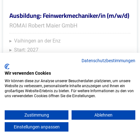
Ausbildung: Feinwerkmechaniker/in (m/w/d)
ROMAI Robert Maier GmbH
Vaihingen an der Enz
Start: 2027
Freie Plätze: 1
Datenschutzbestimmungen
Wir verwenden Cookies
Wir können diese zur Analyse unserer Besucherdaten platzieren, um unsere
Website zu verbessern, personalisierte Inhalte anzuzeigen und Ihnen ein
großartiges Website-Erlebnis zu bieten. Für weitere Informationen zu den von
uns verwendeten Cookies öffnen Sie die Einstellungen.
Zustimmung
Ablehnen
Ausbildung: Maurer/in
Einstellungen anpassen
mein azubister
Bauunternehmung A. Bebernick & Sohn GbR