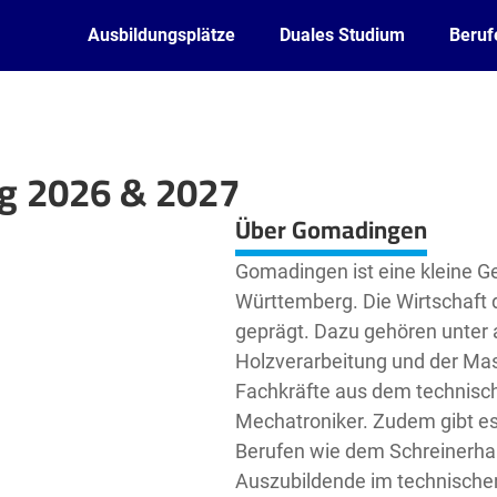
Ausbildungsplätze
Duales Studium
Beruf
g 2026 & 2027
Leaflet
| ©
OpenStreetMap2
contributors
Über Gomadingen
Gomadingen ist eine kleine G
Württemberg. Die Wirtschaft 
geprägt. Dazu gehören unter a
Holzverarbeitung und der Mas
Fachkräfte aus dem technisch
Mechatroniker. Zudem gibt es a
Berufen wie dem Schreinerha
Auszubildende im technischen