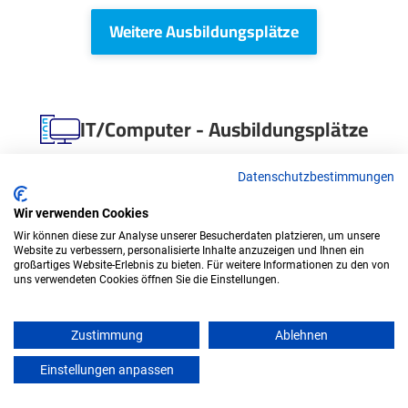
Weitere Ausbildungsplätze
IT/Computer - Ausbildungsplätze
Datenschutzbestimmungen
Wir verwenden Cookies
Wir können diese zur Analyse unserer Besucherdaten platzieren, um unsere
Website zu verbessern, personalisierte Inhalte anzuzeigen und Ihnen ein
großartiges Website-Erlebnis zu bieten. Für weitere Informationen zu den von
uns verwendeten Cookies öffnen Sie die Einstellungen.
Duales Studium Informatik (B.Sc.) am
Zustimmung
Ablehnen
virtuellen Campus - Vereinigte
Einstellungen anpassen
mein azubister
Hagelversicherung VVaG