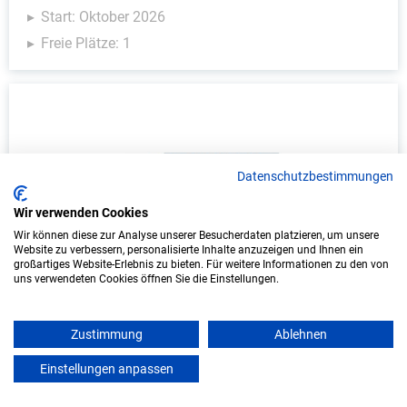
Start: Oktober 2026
Freie Plätze: 1
Datenschutzbestimmungen
Wir verwenden Cookies
Wir können diese zur Analyse unserer Besucherdaten platzieren, um unsere
Duales Studium Kindheitspädagogik (B.A.)
Website zu verbessern, personalisierte Inhalte anzuzeigen und Ihnen ein
am virtuellen Campus - Stadt Schopfheim
großartiges Website-Erlebnis zu bieten. Für weitere Informationen zu den von
uns verwendeten Cookies öffnen Sie die Einstellungen.
Stadt Schopfheim
Zustimmung
Ablehnen
In Kooperation mit IU Duales Studium
(Internationale Hochschule)
Einstellungen anpassen
mein azubister
bundesweit