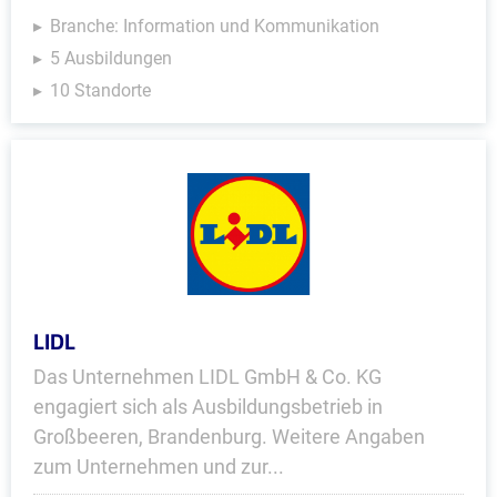
Branche: Information und Kommunikation
5 Ausbildungen
10 Standorte
LIDL
Das Unternehmen LIDL GmbH & Co. KG
engagiert sich als Ausbildungsbetrieb in
Großbeeren, Brandenburg. Weitere Angaben
zum Unternehmen und zur...