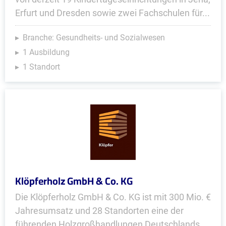
Erfurt und Dresden sowie zwei Fachschulen für...
Branche: Gesundheits- und Sozialwesen
1 Ausbildung
1 Standort
Klöpferholz GmbH & Co. KG
Die Klöpferholz GmbH & Co. KG ist mit 300 Mio. €
Jahresumsatz und 28 Standorten eine der
führenden Holzgroßhandlungen Deutschlands.