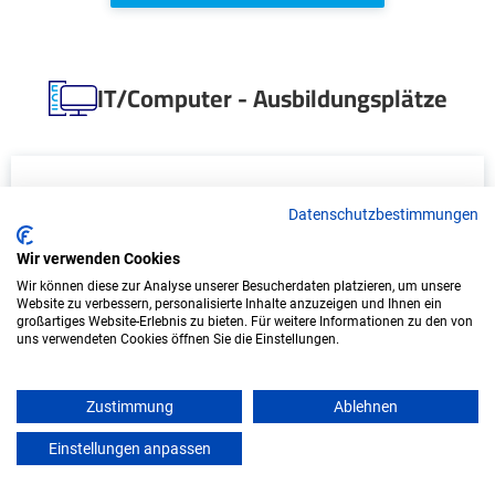
IT/Computer - Ausbildungsplätze
Datenschutzbestimmungen
Wir verwenden Cookies
Wir können diese zur Analyse unserer Besucherdaten platzieren, um unsere
Website zu verbessern, personalisierte Inhalte anzuzeigen und Ihnen ein
großartiges Website-Erlebnis zu bieten. Für weitere Informationen zu den von
uns verwendeten Cookies öffnen Sie die Einstellungen.
Duales Studium Wirtschaftsinformatik
(B.Sc.) am virtuellen Campus - KIX Service
Software GmbH
Zustimmung
Ablehnen
KIX Service Software GmbH
Einstellungen anpassen
mein azubister
In Kooperation mit IU Duales Studium (Internationale