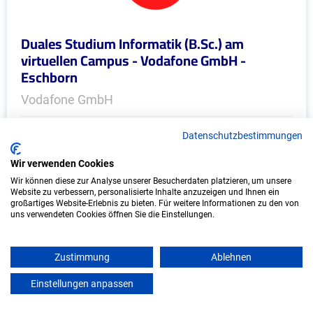
Duales Studium Informatik (B.Sc.) am
virtuellen Campus - Vodafone GmbH -
Eschborn
Vodafone GmbH
In Kooperation mit IU Duales Studium
Datenschutzbestimmungen
(Internationale Hochschule)
Wir verwenden Cookies
bundesweit
Wir können diese zur Analyse unserer Besucherdaten platzieren, um unsere
Website zu verbessern, personalisierte Inhalte anzuzeigen und Ihnen ein
Start: Oktober 2026
großartiges Website-Erlebnis zu bieten. Für weitere Informationen zu den von
uns verwendeten Cookies öffnen Sie die Einstellungen.
Freie Plätze: 1
Zustimmung
Ablehnen
Einstellungen anpassen
mein azubister