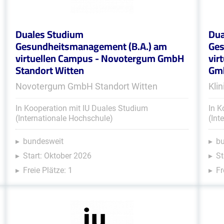
Duales Studium
Dua
Gesundheitsmanagement (B.A.) am
Ges
virtuellen Campus - Novotergum GmbH
vir
Standort Witten
Gm
Novotergum GmbH Standort Witten
Kli
In Kooperation mit IU Duales Studium
In K
(Internationale Hochschule)
(Int
bundesweit
b
Start: Oktober 2026
St
Freie Plätze: 1
Fr