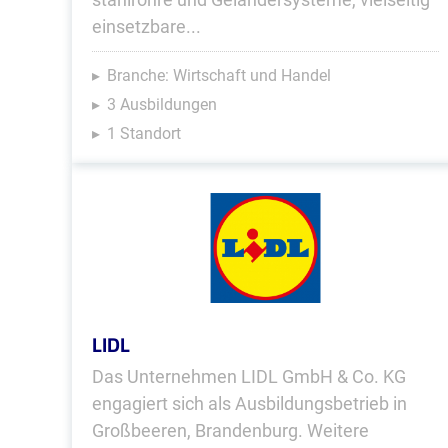
einsetzbare...
Branche: Wirtschaft und Handel
3 Ausbildungen
1 Standort
LIDL
Das Unternehmen LIDL GmbH & Co. KG
engagiert sich als Ausbildungsbetrieb in
Großbeeren, Brandenburg. Weitere