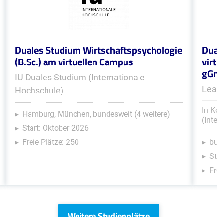
Duales Studium Wirtschaftspsychologie
Dua
(B.Sc.) am virtuellen Campus
vir
gG
IU Duales Studium (Internationale
Lea
Hochschule)
In K
Hamburg, München, bundesweit (4 weitere)
(Int
Start: Oktober 2026
Freie Plätze: 250
b
St
Fr
Weitere Studienplätze