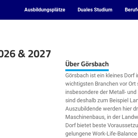
Ausbildungsplätze
Duales Studium
Beruf
2026 & 2027
Leaflet
| ©
OpenStreetMap2
contributors
Über Görsbach
Görsbach ist ein kleines Dorf
wichtigsten Branchen vor Ort
insbesondere der Metall- und
sind deshalb zum Beispiel La
Auszubildende werden hier dr
Maschinenbaus, in der Landwir
Dorf bietet beste Voraussetz
gelungene Work-Life-Balance s