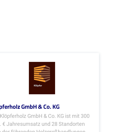
pferholz GmbH & Co. KG
 Klöpferholz GmbH & Co. KG ist mit 300
. € Jahresumsatz und 28 Standorten
e der führenden Holzgroßhandlungen