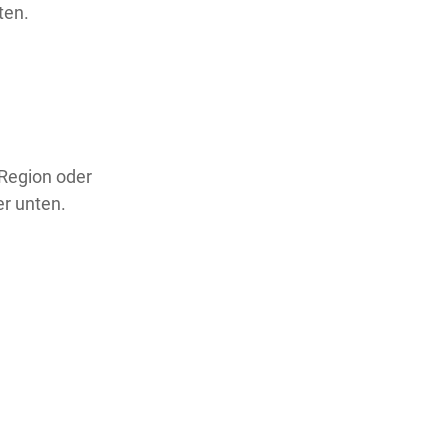
ten.
 Region oder
er unten.