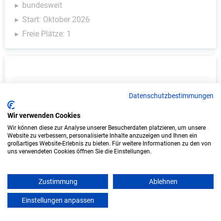
bundesweit
Start: Oktober 2026
Freie Plätze: 1
Datenschutzbestimmungen
Wir verwenden Cookies
Wir können diese zur Analyse unserer Besucherdaten platzieren, um unsere
Website zu verbessern, personalisierte Inhalte anzuzeigen und Ihnen ein
Duales Studium Informatik (B.Sc.) am
großartiges Website-Erlebnis zu bieten. Für weitere Informationen zu den von
uns verwendeten Cookies öffnen Sie die Einstellungen.
virtuellen Campus - Altländer Kuvertier
Service GmbH
Zustimmung
Ablehnen
Altländer Kuvertier Service GmbH
Einstellungen anpassen
mein azubister
In Kooperation mit IU Duales Studium
(Internationale Hochschule)