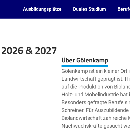
Ausbildungsplätze
Duales Studium
Beruf
 2026 & 2027
Leaflet
| ©
OpenStreetMap2
contributors
Über Gölenkamp
Gölenkamp ist ein kleiner Ort
Landwirtschaft geprägt ist. Hi
auf die Produktion von Biolan
Holz- und Möbelindustrie hat 
Besonders gefragte Berufe sin
Schreiner. Für Auszubildende 
Biolandwirtschaft zahlreiche 
Nachwuchskräfte gesucht werd