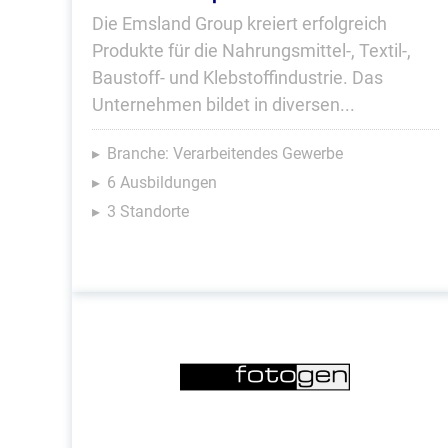
Die Emsland Group kreiert erfolgreich
Produkte für die Nahrungsmittel-, Textil-,
Baustoff- und Klebstoffindustrie. Das
Unternehmen bildet in diversen...
Branche: Verarbeitendes Gewerbe
6 Ausbildungen
3 Standorte