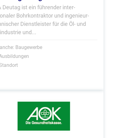
Deutag ist ein führ­ender inter­
onaler Bohr­kon­traktor und ingenieur­
nischer Dienst­leister für die Öl- und
industrie und...
ranche: Baugewerbe
 Ausbildungen
Standort