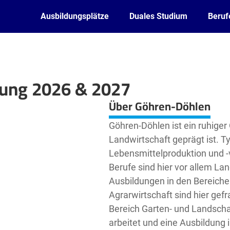
Ausbildungsplätze
Duales Studium
Beruf
dung 2026 & 2027
Leaflet
| ©
OpenStreetMap2
contributors
Über Göhren-Döhlen
Göhren-Döhlen ist ein ruhiger 
Landwirtschaft geprägt ist. T
Lebensmittelproduktion und -
Berufe sind hier vor allem La
Ausbildungen in den Bereiche
Agrarwirtschaft sind hier gef
Bereich Garten- und Landscha
arbeitet und eine Ausbildung i