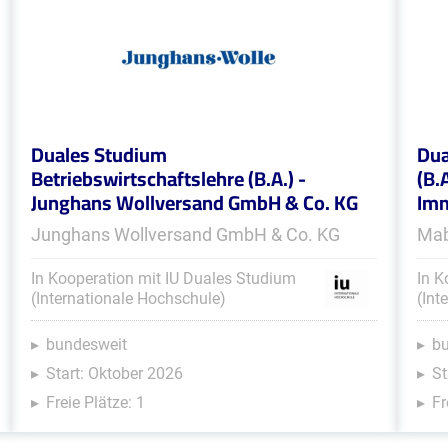
Duales Studium
Dua
Betriebswirtschaftslehre (B.A.) -
(B.
Junghans Wollversand GmbH & Co. KG
Im
Junghans Wollversand GmbH & Co. KG
Mab
In Kooperation mit IU Duales Studium
In K
(Internationale Hochschule)
(Int
bundesweit
b
Start: Oktober 2026
St
Freie Plätze: 1
Fr