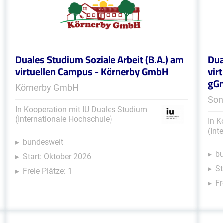
Duales Studium Soziale Arbeit (B.A.) am
Dua
virtuellen Campus - Körnerby GmbH
vir
gG
Körnerby GmbH
Son
In Kooperation mit IU Duales Studium
(Internationale Hochschule)
In K
(Int
bundesweit
b
Start: Oktober 2026
St
Freie Plätze: 1
Fr