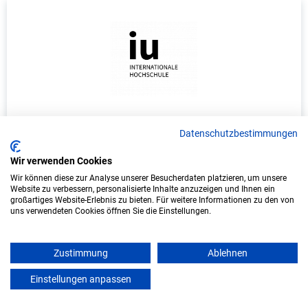
Duales Studium Informatik (B.Sc.) am
Datenschutzbestimmungen
virtuellen Campus - FBSC GmbH
Wir verwenden Cookies
FBSC GmbH
Wir können diese zur Analyse unserer Besucherdaten platzieren, um unsere
Website zu verbessern, personalisierte Inhalte anzuzeigen und Ihnen ein
In Kooperation mit IU Duales Studium (Internationale
großartiges Website-Erlebnis zu bieten. Für weitere Informationen zu den von
Hochschule)
uns verwendeten Cookies öffnen Sie die Einstellungen.
bundesweit
Zustimmung
Ablehnen
Start: Oktober 2026
Freie Plätze: 1
Einstellungen anpassen
mein azubister