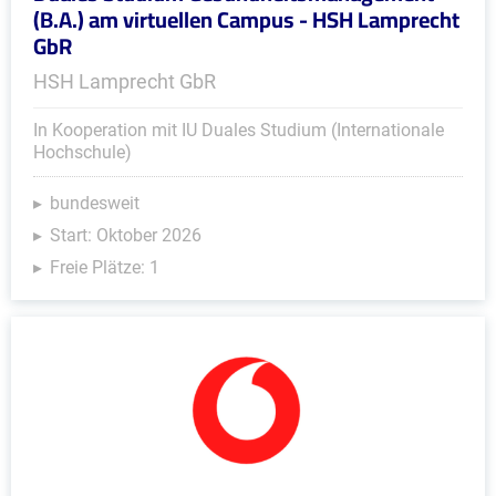
(B.A.) am virtuellen Campus - HSH Lamprecht
GbR
HSH Lamprecht GbR
In Kooperation mit IU Duales Studium (Internationale
Hochschule)
bundesweit
Start: Oktober 2026
Freie Plätze: 1