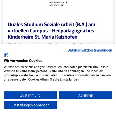
Duales Studium Soziale Arbeit (B.A.) am
virtuellen Campus - Heilpädagogisches
Kinderheim St. Maria Kalzhofen
Heilpädagogisches Kinderheim St. Maria
Datenschutzbestimmungen
Kalzhofen
Wir verwenden Cookies
In Kooperation mit IU Duales Studium (Internationale
Wir können diese zur Analyse unserer Besucherdaten platzieren, um unsere
Hochschule)
Website zu verbessern, personalisierte Inhalte anzuzeigen und Ihnen ein
großartiges Website-Erlebnis zu bieten. Für weitere Informationen zu den von
uns verwendeten Cookies öffnen Sie die Einstellungen.
bundesweit
Start: Oktober 2026
Freie Plätze: 1
Zustimmung
Ablehnen
Einstellungen anpassen
mein azubister