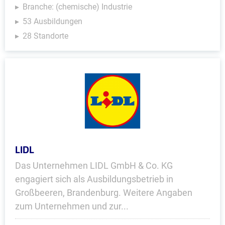
Branche: (chemische) Industrie
53 Ausbildungen
28 Standorte
LIDL
Das Unternehmen LIDL GmbH & Co. KG
engagiert sich als Ausbildungsbetrieb in
Großbeeren, Brandenburg. Weitere Angaben
zum Unternehmen und zur...