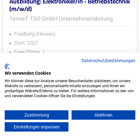
Ausbildung: Elektroniker/in - Betriebstechnik
(m/w/d)
TenneT TSO GmbH Unternehmensleitung
Friedberg (Hessen)
Start: 2027
Freie Plätze: 1
Datenschutzbestimmungen
Wir verwenden Cookies
Weitere Ausbildungsplätze
Wir können diese zur Analyse unserer Besucherdaten platzieren, um unsere
Website zu verbessern, personalisierte Inhalte anzuzeigen und Ihnen ein
großartiges Website-Erlebnis zu bieten. Für weitere Informationen zu den von
uns verwendeten Cookies öffnen Sie die Einstellungen.
IT/Computer - Ausbildungsplätze
Zustimmung
Ablehnen
Einstellungen anpassen
mein azubister