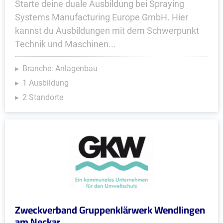
Starte deine duale Ausbildung bei Spraying
Systems Manufacturing Europe GmbH. Hier
kannst du Ausbildungen mit dem Schwerpunkt
Technik und Maschinen...
Branche: Anlagenbau
1 Ausbildung
2 Standorte
Zweckverband Gruppenklärwerk Wendlingen
am Neckar