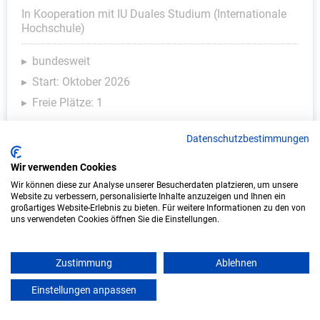
In Kooperation mit IU Duales Studium (Internationale
Hochschule)
bundesweit
Start: Oktober 2026
Freie Plätze: 1
Datenschutzbestimmungen
Wir verwenden Cookies
Wir können diese zur Analyse unserer Besucherdaten platzieren, um unsere
Website zu verbessern, personalisierte Inhalte anzuzeigen und Ihnen ein
großartiges Website-Erlebnis zu bieten. Für weitere Informationen zu den von
uns verwendeten Cookies öffnen Sie die Einstellungen.
Duales Studium Informatik (B.Sc.) am
Zustimmung
Ablehnen
virtuellen Campus - ASSMANN Electronic
Einstellungen anpassen
GmbH
mein azubister