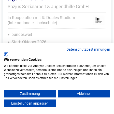
Sozjus Sozialarbeit & Jugendhilfe GmbH
In Kooperation mit IU Duales Studium
(Internationale Hochschule)
bundesweit
Start: Oktober 2026
Freie Plätze: 1
Datenschutzbestimmungen
Wir verwenden Cookies
Wir können diese zur Analyse unserer Besucherdaten platzieren, um unsere
Website zu verbessern, personalisierte Inhalte anzuzeigen und Ihnen ein
großartiges Website-Erlebnis zu bieten. Für weitere Informationen zu den von
uns verwendeten Cookies öffnen Sie die Einstellungen.
Zustimmung
Ablehnen
Einstellungen anpassen
Duales Studium Kindheitspädagogik (B.A.)
mein azubister
am virtuellen Campus - Stadt Friedrichshafen