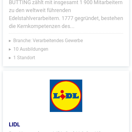
BUTTING zählt mit insgesamt 1 900 Mitarbeitern
zu den weltweit führenden
Edelstahlverarbeitern. 1777 gegründet, bestehen
die Kernkompetenzen des...
Branche: Verarbeitendes Gewerbe
10 Ausbildungen
1 Standort
LIDL