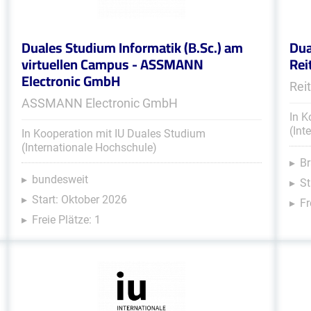
Duales Studium Informatik (B.Sc.) am
Dua
virtuellen Campus - ASSMANN
Rei
Electronic GmbH
Rei
ASSMANN Electronic GmbH
In K
(Int
In Kooperation mit IU Duales Studium
(Internationale Hochschule)
B
bundesweit
St
Start: Oktober 2026
Fr
Freie Plätze: 1