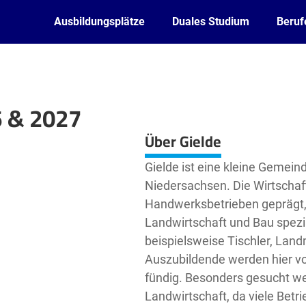
Ausbildungsplätze
Duales Studium
Beruf
6 & 2027
Leaflet
| ©
OpenStreetMap2
contributors
Über Gielde
Gielde ist eine kleine Gemeind
Niedersachsen. Die Wirtschaft
Handwerksbetrieben geprägt, d
Landwirtschaft und Bau spezia
beispielsweise Tischler, La
Auszubildende werden hier vo
fündig. Besonders gesucht we
Landwirtschaft, da viele Betri