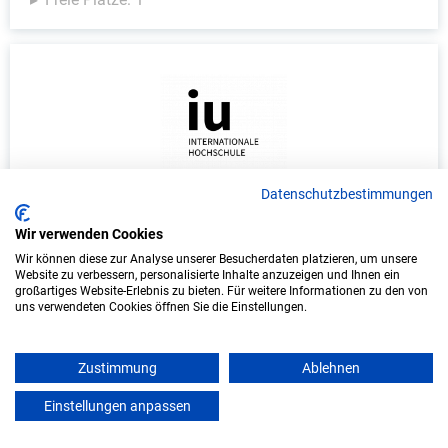
Datenschutzbestimmungen
Duales Studium Informatik (B.Sc.) am
Wir verwenden Cookies
virtuellen Campus - Vereinigte
Wir können diese zur Analyse unserer Besucherdaten platzieren, um unsere
Hagelversicherung VVaG
Website zu verbessern, personalisierte Inhalte anzuzeigen und Ihnen ein
großartiges Website-Erlebnis zu bieten. Für weitere Informationen zu den von
Vereinigte Hagelversicherung VVaG
uns verwendeten Cookies öffnen Sie die Einstellungen.
In Kooperation mit IU Duales Studium (Internationale
Hochschule)
Zustimmung
Ablehnen
Einstellungen anpassen
mein azubister
bundesweit
Start: Oktober 2026