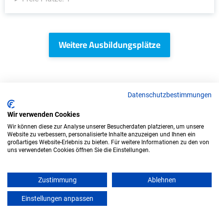
Weitere Ausbildungsplätze
IT/Computer - Ausbildungsplätze
Datenschutzbestimmungen
Wir verwenden Cookies
Wir können diese zur Analyse unserer Besucherdaten platzieren, um unsere
Website zu verbessern, personalisierte Inhalte anzuzeigen und Ihnen ein
großartiges Website-Erlebnis zu bieten. Für weitere Informationen zu den von
uns verwendeten Cookies öffnen Sie die Einstellungen.
Zustimmung
Ablehnen
Einstellungen anpassen
mein azubister
Duales Studium Wirtschaftsinformatik