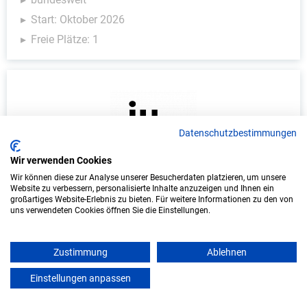
Start: Oktober 2026
Freie Plätze: 1
Datenschutzbestimmungen
Wir verwenden Cookies
Wir können diese zur Analyse unserer Besucherdaten platzieren, um unsere
Duales Studium Informatik (B.Sc.) am
Website zu verbessern, personalisierte Inhalte anzuzeigen und Ihnen ein
großartiges Website-Erlebnis zu bieten. Für weitere Informationen zu den von
virtuellen Campus - Vereinigte
uns verwendeten Cookies öffnen Sie die Einstellungen.
Hagelversicherung VVaG
Vereinigte Hagelversicherung VVaG
Zustimmung
Ablehnen
In Kooperation mit IU Duales Studium (Internationale
Einstellungen anpassen
mein azubister
Hochschule)